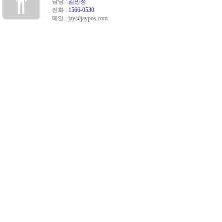
담당 :
김민정
전화 :
1566-0530
메일 :
jay@jaypos.com