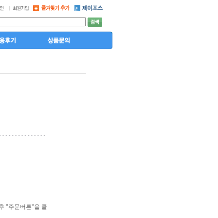
후 "주문버튼"을 클