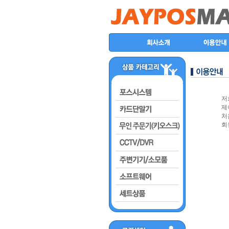
저
제
처
회